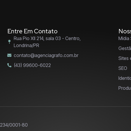
Entre Em Contato
Noss
Rua Pio XII 214, sala 03 - Centro,
Mídia 
Londrina/PR
Gestã
contato@agenciagrafo.com.br
Sites
(43) 99600-6022
SEO
Identi
Produ
2.234/0001-80